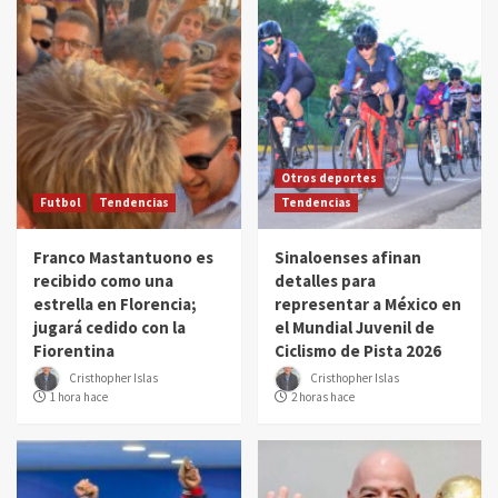
Otros deportes
Futbol
Tendencias
Tendencias
Franco Mastantuono es
Sinaloenses afinan
recibido como una
detalles para
estrella en Florencia;
representar a México en
jugará cedido con la
el Mundial Juvenil de
Fiorentina
Ciclismo de Pista 2026
Cristhopher Islas
Cristhopher Islas
1 hora hace
2 horas hace