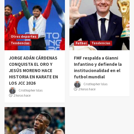
Otros deportes
Tendencias
Futbol
Tendencias
JORGE ADÁN CÁRDENAS
FMF respalda a Gianni
CONQUISTA EL ORO Y
Infantino y defiende la
JESÚS MORENO HACE
institucionalidad en el
HISTORIA EN KARATE EN
futbol mundial
LOS JCC 2026
Cristhopher Islas
2 horas hace
Cristhopher Islas
2 horas hace