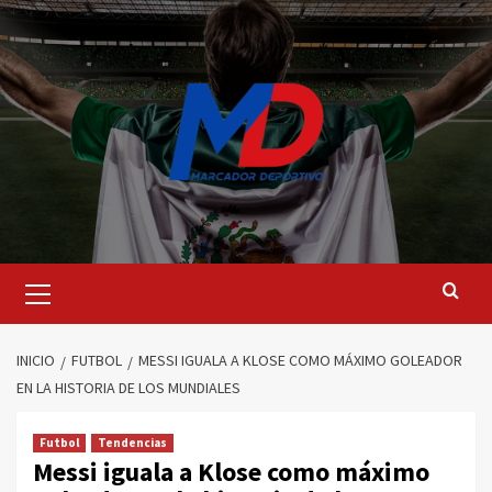
Saltar
al
contenido
Menú
principal
INICIO
FUTBOL
MESSI IGUALA A KLOSE COMO MÁXIMO GOLEADOR
EN LA HISTORIA DE LOS MUNDIALES
Futbol
Tendencias
Messi iguala a Klose como máximo