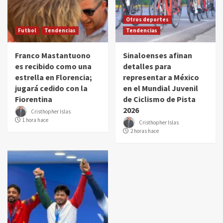
Otros deportes
Futbol
Tendencias
Tendencias
Franco Mastantuono
Sinaloenses afinan
es recibido como una
detalles para
estrella en Florencia;
representar a México
jugará cedido con la
en el Mundial Juvenil
Fiorentina
de Ciclismo de Pista
2026
Cristhopher Islas
1 hora hace
Cristhopher Islas
2 horas hace