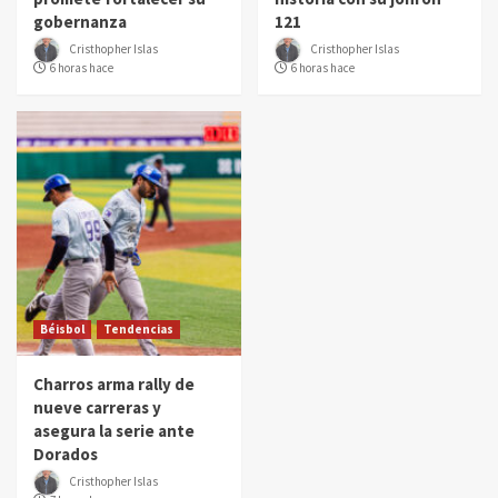
gobernanza
121
Cristhopher Islas
Cristhopher Islas
6 horas hace
6 horas hace
Béisbol
Tendencias
Charros arma rally de
nueve carreras y
asegura la serie ante
Dorados
Cristhopher Islas