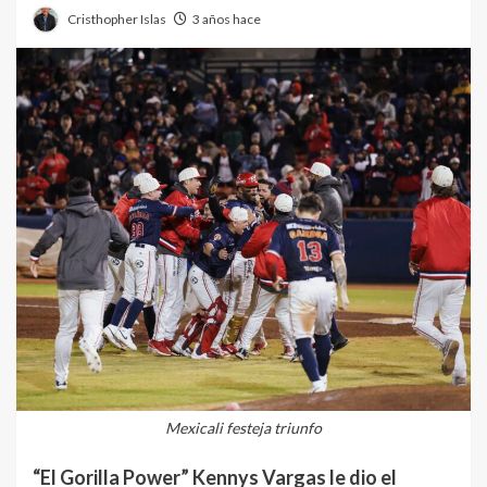
Cristhopher Islas
3 años hace
Mexicali festeja triunfo
“El Gorilla Power” Kennys Vargas le dio el