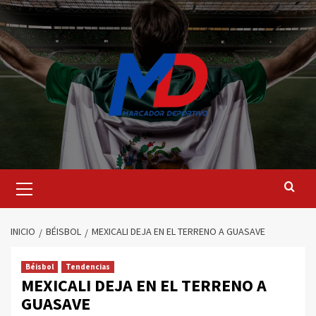
Saltar
al
contenido
Menú
principal
INICIO
BÉISBOL
MEXICALI DEJA EN EL TERRENO A GUASAVE
Béisbol
Tendencias
MEXICALI DEJA EN EL TERRENO A
GUASAVE