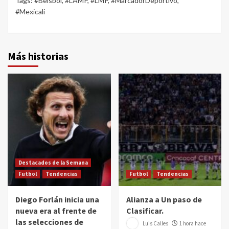
Tags:
#Beisbol
,
#LAMP
,
#LMP
,
#MarcadorDeportivo
,
#Mexicali
Más historias
Destacados de la Semana
Futbol
Tendencias
Futbol
Tendencias
Diego Forlán inicia una
Alianza a Un paso de
nueva era al frente de
Clasificar.
las selecciones de
Luis Calles
1 hora hace