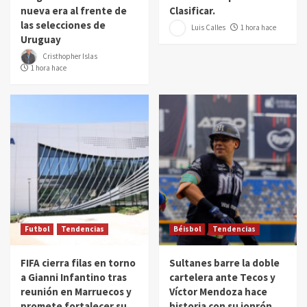
nueva era al frente de
Clasificar.
las selecciones de
Luis Calles
1 hora hace
Uruguay
Cristhopher Islas
1 hora hace
Futbol
Tendencias
Béisbol
Tendencias
FIFA cierra filas en torno
Sultanes barre la doble
a Gianni Infantino tras
cartelera ante Tecos y
reunión en Marruecos y
Víctor Mendoza hace
promete fortalecer su
historia con su jonrón