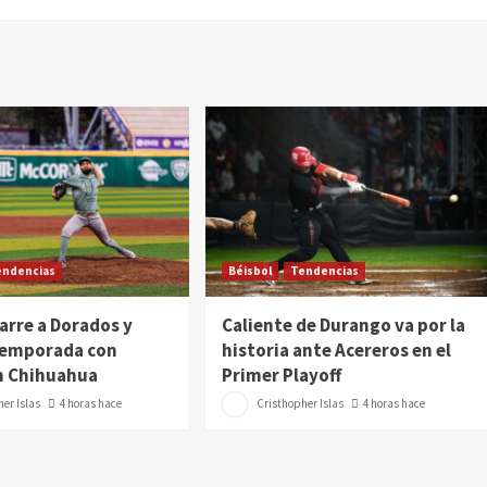
endencias
Béisbol
Tendencias
arre a Dorados y
Caliente de Durango va por la
 temporada con
historia ante Acereros en el
n Chihuahua
Primer Playoff
er Islas
4 horas hace
Cristhopher Islas
4 horas hace