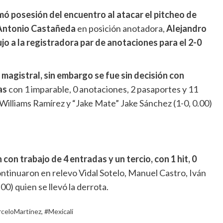
mó posesión del encuentro al atacar el pitcheo de
Antonio Castañeda
en posición anotadora,
Alejandro
o a la registradora par de anotaciones para el 2-0
magistral, sin embargo se fue sin decisión con
as
con 1 imparable, 0 anotaciones, 2 pasaportes y 11
Williams Ramírez y “Jake Mate” Jake Sánchez (1-0, 0.00)
 con trabajo de 4 entradas y un tercio, con 1 hit, 0
continuaron en relevo Vidal Sotelo, Manuel Castro, Iván
00) quien se llevó la derrota.
celoMartínez
,
#Mexicali