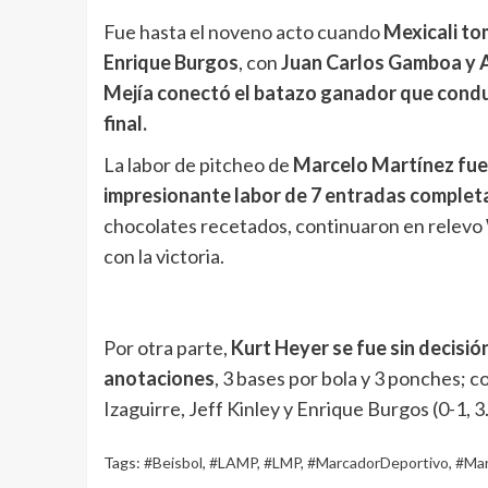
Fue hasta el noveno acto cuando
Mexicali to
Enrique Burgos
, con
Juan Carlos Gamboa y 
Mejía conectó el batazo ganador que conduj
final.
La labor de pitcheo de
Marcelo Martínez fue 
impresionante labor de 7 entradas complet
chocolates recetados, continuaron en relevo 
con la victoria.
Por otra parte,
Kurt Heyer se fue sin decisión
anotaciones
, 3 bases por bola y 3 ponches; 
Izaguirre, Jeff Kinley y Enrique Burgos (0-1, 3.
Tags:
#Beisbol
,
#LAMP
,
#LMP
,
#MarcadorDeportivo
,
#Mar