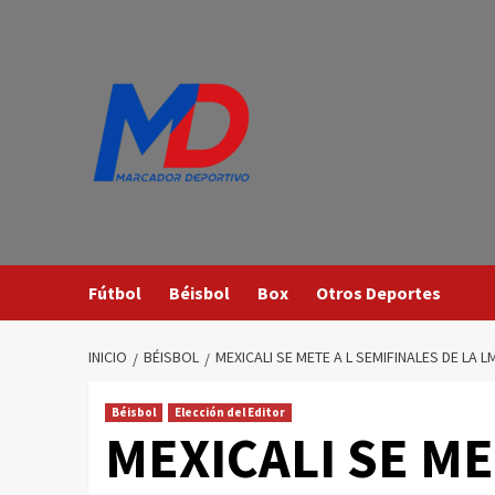
Saltar
al
contenido
Fútbol
Béisbol
Box
Otros Deportes
INICIO
BÉISBOL
MEXICALI SE METE A L SEMIFINALES DE LA
Béisbol
Elección del Editor
MEXICALI SE ME