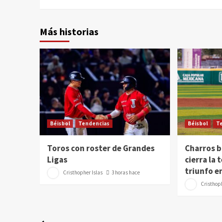
Más historias
Béisbol
Tendencias
Béisbol
T
Toros con roster de Grandes
Charros b
Ligas
cierra la
triunfo e
Cristhopher Islas
3 horas hace
Cristhoph