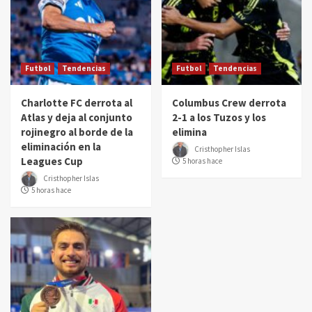
Futbol
Tendencias
Futbol
Tendencias
Charlotte FC derrota al
Columbus Crew derrota
Atlas y deja al conjunto
2-1 a los Tuzos y los
rojinegro al borde de la
elimina
eliminación en la
Cristhopher Islas
Leagues Cup
5 horas hace
Cristhopher Islas
5 horas hace