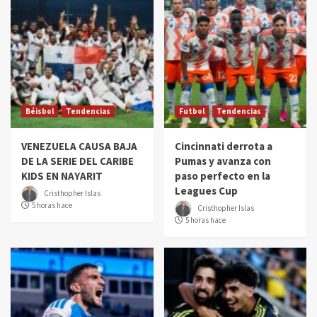
Béisbol
Tendencias
Futbol
Tendencias
VENEZUELA CAUSA BAJA
Cincinnati derrota a
DE LA SERIE DEL CARIBE
Pumas y avanza con
KIDS EN NAYARIT
paso perfecto en la
Leagues Cup
Cristhopher Islas
5 horas hace
Cristhopher Islas
5 horas hace