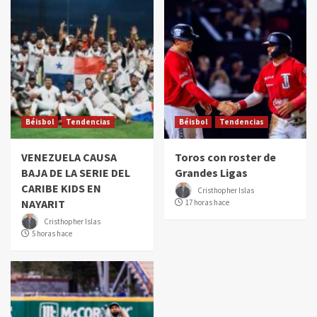
Béisbol
Tendencias
Béisbol
Tendencias
VENEZUELA CAUSA
Toros con roster de
BAJA DE LA SERIE DEL
Grandes Ligas
CARIBE KIDS EN
Cristhopher Islas
NAYARIT
17 horas hace
Cristhopher Islas
5 horas hace