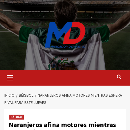
Saltar
al
contenido
Menú
principal
INICIO
BÉISBOL
NARANJEROS AFINA MOTORES MIENTRAS ESPERA
RIVAL PARA ESTE JUEVES
Béisbol
Naranjeros afina motores mientras