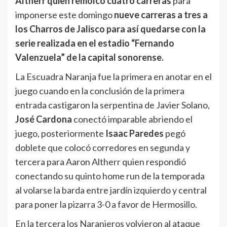
Altherr quien remolcó cuatro carreras
para
imponerse este domingo
nueve carreras a tres a
los Charros de Jalisco para así quedarse con la
serie realizada en el estadio “Fernando
Valenzuela” de la capital sonorense.
La Escuadra Naranja fue la primera en anotar en el
juego cuando en la conclusión de la primera
entrada castigaron la serpentina de Javier Solano,
José Cardona
conectó imparable abriendo el
juego, posteriormente
Isaac Paredes
pegó
doblete que colocó corredores en segunda y
tercera para Aaron Altherr quien respondió
conectando su quinto home run de la temporada
al volarse la barda entre jardín izquierdo y central
para poner la pizarra 3-0 a favor de Hermosillo.
En la tercera los Naranjeros volvieron al ataque