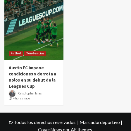
Futbol
Tendencias
Austin FC impone
condiciones y derrota a
Xolos en su debut de la
Leagues Cup
Cristhopher Islas
4 horas hace
© Todos los derechos reservados. | Marcadordeportivo
|
CoverNews
por AF themes.