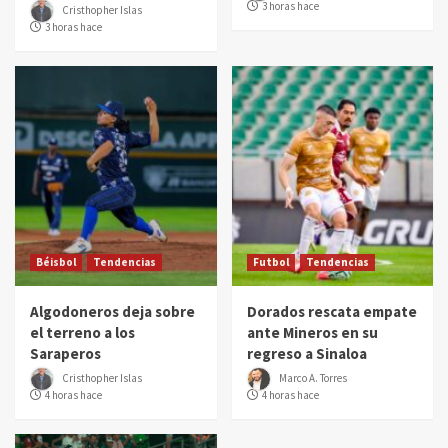
3 horas hace
Cristhopher Islas
3 horas hace
Béisbol
Tendencias
Futbol
Tendencias
Algodoneros deja sobre
Dorados rescata empate
el terreno a los
ante Mineros en su
Saraperos
regreso a Sinaloa
Cristhopher Islas
Marco A. Torres
4 horas hace
4 horas hace