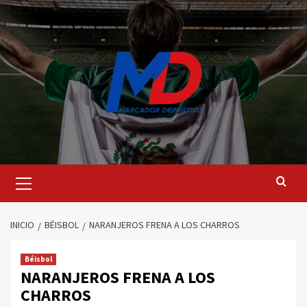
Saltar
al
contenido
Menú
principal
INICIO
BÉISBOL
NARANJEROS FRENA A LOS CHARROS
Béisbol
NARANJEROS FRENA A LOS
CHARROS