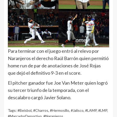
Para terminar con el juego entró al relevo por
Naranjeros el derecho Raúl Barrón quien permitió
home run de par de anotaciones de José Rojas
que dejó el definitivo 9-3 en el score.
El pitcher ganador fue Joe Van Meter quien logró
su tercer triunfo de la temporada, con el
descalabro cargó Javier Solano.
Tags:
#Beisbol
,
#Charros
,
#Hermosillo
,
#Jalisco
,
#LAMP
,
#LMP
,
#MarcadorDeportivo
,
#Naranjeros