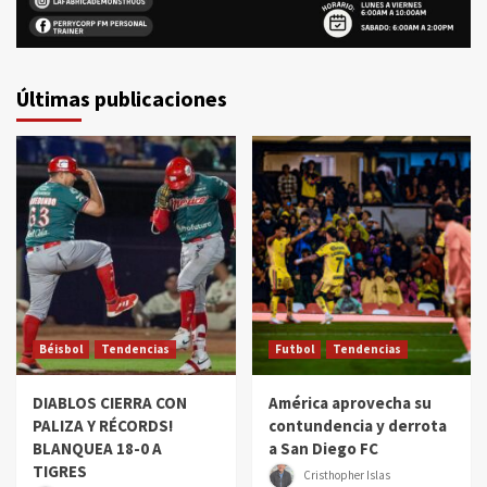
Últimas publicaciones
Béisbol
Tendencias
Futbol
Tendencias
DIABLOS CIERRA CON
América aprovecha su
PALIZA Y RÉCORDS!
contundencia y derrota
BLANQUEA 18-0 A
a San Diego FC
TIGRES
Cristhopher Islas