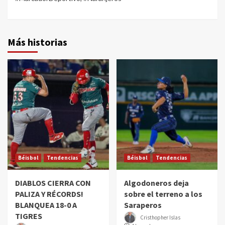
Más historias
Béisbol
Tendencias
Béisbol
Tendencias
DIABLOS CIERRA CON
Algodoneros deja
PALIZA Y RÉCORDS!
sobre el terreno a los
BLANQUEA 18-0 A
Saraperos
TIGRES
Cristhopher Islas