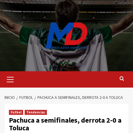
Saltar
al
contenido
Menú
principal
INICIO
FUTBOL
PACHUCA A SEMIFINALES, DERROTA 2-0 A TOLUCA
Futbol
Tendencias
Pachuca a semifinales, derrota 2-0 a
Toluca