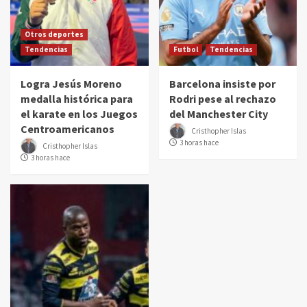
Otros deportes
Tendencias
Futbol
Tendencias
Logra Jesús Moreno
Barcelona insiste por
medalla histórica para
Rodri pese al rechazo
el karate en los Juegos
del Manchester City
Centroamericanos
Cristhopher Islas
3 horas hace
Cristhopher Islas
3 horas hace