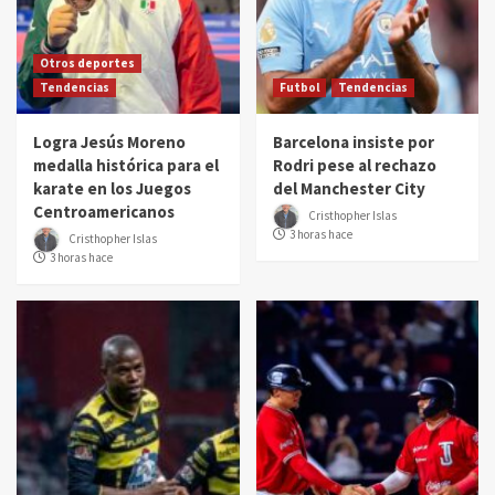
Otros deportes
Tendencias
Futbol
Tendencias
Logra Jesús Moreno
Barcelona insiste por
medalla histórica para el
Rodri pese al rechazo
karate en los Juegos
del Manchester City
Centroamericanos
Cristhopher Islas
3 horas hace
Cristhopher Islas
3 horas hace