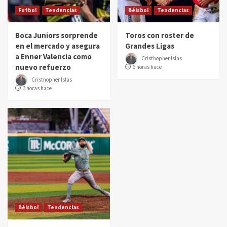
Futbol
Tendencias
Béisbol
Tendencias
Boca Juniors sorprende
Toros con roster de
en el mercado y asegura
Grandes Ligas
a Enner Valencia como
Cristhopher Islas
nuevo refuerzo
6 horas hace
Cristhopher Islas
3 horas hace
Béisbol
Tendencias