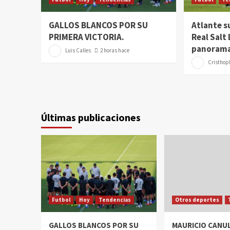
GALLOS BLANCOS POR SU
Atlante s
PRIMERA VICTORIA.
Real Salt
panorama
Luis Calles
2 horas hace
Cristhoph
Últimas publicaciones
Futbol
Hoy
Tendencias
Otros deportes
GALLOS BLANCOS POR SU
MAURICIO CANUL