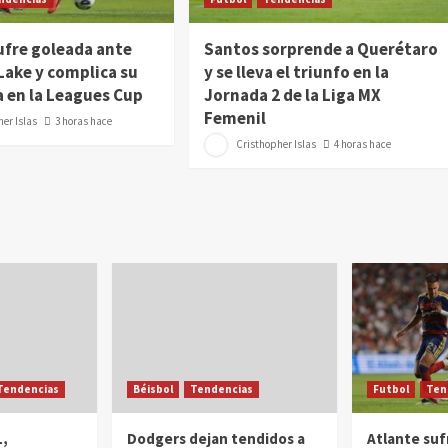
ufre goleada ante
Santos sorprende a Querétaro
 Lake y complica su
y se lleva el triunfo en la
 en la Leagues Cup
Jornada 2 de la Liga MX
Femenil
er Islas
3 horas hace
Cristhopher Islas
4 horas hace
Tendencias
Béisbol
Tendencias
Futbol
Ten
,
Dodgers dejan tendidos a
Atlante suf