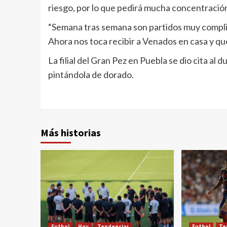
riesgo, por lo que pedirá mucha concentració
“Semana tras semana son partidos muy compl
Ahora nos toca recibir a Venados en casa y qu
La filial del Gran Pez en Puebla se dio cita al
pintándola de dorado.
Más historias
Futbol
Hoy
Tendencias
Futbol
Te