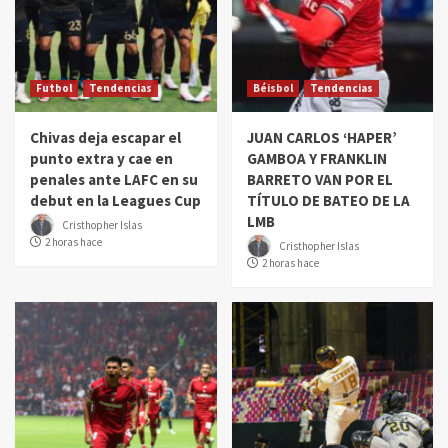
Futbol
Tendencias
Béisbol
Tendencias
Chivas deja escapar el
JUAN CARLOS ‘HAPER’
punto extra y cae en
GAMBOA Y FRANKLIN
penales ante LAFC en su
BARRETO VAN POR EL
debut en la Leagues Cup
TÍTULO DE BATEO DE LA
LMB
Cristhopher Islas
2 horas hace
Cristhopher Islas
2 horas hace