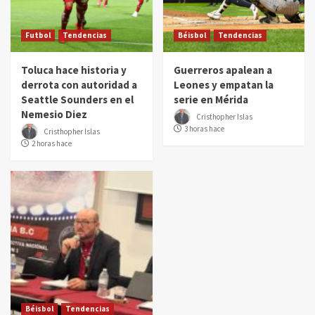
Futbol
Tendencias
Béisbol
Tendencias
Toluca hace historia y
Guerreros apalean a
derrota con autoridad a
Leones y empatan la
Seattle Sounders en el
serie en Mérida
Nemesio Diez
Cristhopher Islas
3 horas hace
Cristhopher Islas
2 horas hace
Béisbol
Tendencias