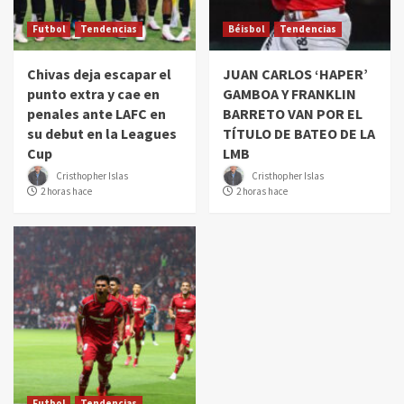
Futbol
Tendencias
Béisbol
Tendencias
Chivas deja escapar el
JUAN CARLOS ‘HAPER’
punto extra y cae en
GAMBOA Y FRANKLIN
penales ante LAFC en
BARRETO VAN POR EL
su debut en la Leagues
TÍTULO DE BATEO DE LA
Cup
LMB
Cristhopher Islas
Cristhopher Islas
2 horas hace
2 horas hace
Futbol
Tendencias