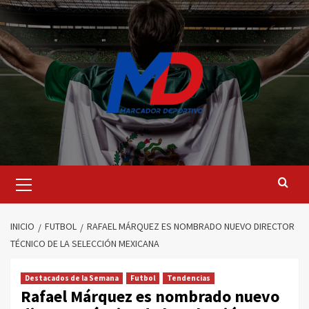
Saltar
al
contenido
Menú
principal
INICIO
FUTBOL
RAFAEL MÁRQUEZ ES NOMBRADO NUEVO DIRECTOR
TÉCNICO DE LA SELECCIÓN MEXICANA
Destacados de la Semana
Futbol
Tendencias
Rafael Márquez es nombrado nuevo