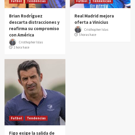
Futbol
Tendencias
Futbol
Tendencias
Brian Rodríguez
Real Madrid mejora
descarta distracciones y
oferta a Vinicius
reafirma su compromiso
Cristhopher Islas
con América
5 horas hace
Cristhopher Islas
1 hora hace
Futbol
Tendencias
Figo exige la salida de