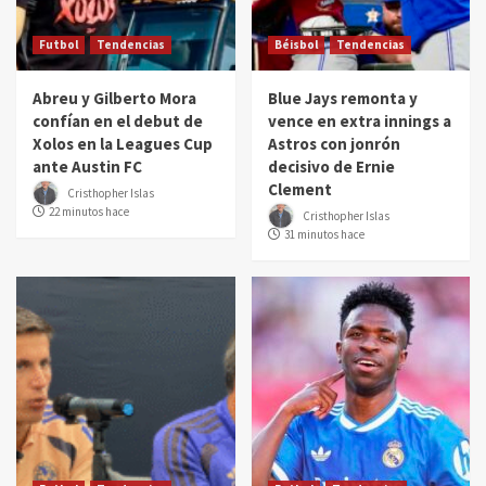
Futbol
Tendencias
Béisbol
Tendencias
Abreu y Gilberto Mora
Blue Jays remonta y
confían en el debut de
vence en extra innings a
Xolos en la Leagues Cup
Astros con jonrón
ante Austin FC
decisivo de Ernie
Clement
Cristhopher Islas
22 minutos hace
Cristhopher Islas
31 minutos hace