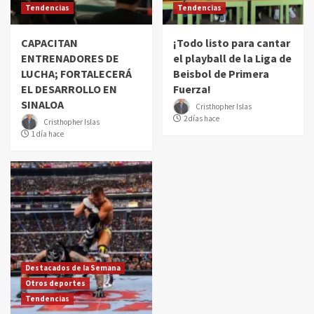
Tendencias
Tendencias
CAPACITAN
¡Todo listo para cantar
ENTRENADORES DE
el playball de la Liga de
LUCHA; FORTALECERÁ
Beisbol de Primera
EL DESARROLLO EN
Fuerza!
SINALOA
Cristhopher Islas
2 días hace
Cristhopher Islas
1 día hace
Destacados de la Semana
Otros deportes
Tendencias