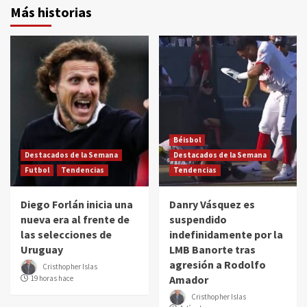
Más historias
Béisbol
Destacados de la Semana
Destacados de la Semana
Futbol
Tendencias
Tendencias
Diego Forlán inicia una
Danry Vásquez es
nueva era al frente de
suspendido
las selecciones de
indefinidamente por la
Uruguay
LMB Banorte tras
agresión a Rodolfo
Cristhopher Islas
Amador
19 horas hace
Cristhopher Islas