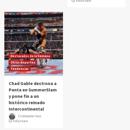
4 días hace
Destacados de la Semana
Otros deportes
Tendencias
Chad Gable destrona a
Penta en SummerSlam
y pone fin a un
histórico reinado
Intercontinental
Cristhopher Islas
4 días hace