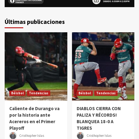
Últimas publicaciones
Béisbol
Tendencias
Béisbol
Tendencias
Caliente de Durango va
DIABLOS CIERRA CON
por la historia ante
PALIZA Y RÉCORDS!
Acereros en el Primer
BLANQUEA 18-0 A
Playoff
TIGRES
Cristhopher Islas
Cristhopher Islas