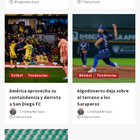
30 segundos hace
7 horas hace
Futbol
Tendencias
Béisbol
Tendencias
América aprovecha su
Algodoneros deja sobre
contundencia y derrota
el terreno a los
a San Diego FC
Saraperos
Cristhopher Islas
Cristhopher Islas
8 horas hace
8 horas hace