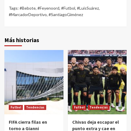
Tags:
#Bebote
,
#Feyenoord
,
#Futbol
,
#LuisSuárez
,
#MarcadorDeportivo
,
#SantiagoGiménez
Más historias
Futbol
Tendencias
Futbol
Tendencias
FIFA cierra filas en
Chivas deja escapar el
torno a Gianni
punto extra y cae en