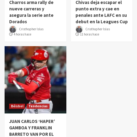
Charros arma rally de
Chivas deja escapar el
nueve carreras y
punto extra y cae en
asegura la serie ante
penales ante LAFC en su
Dorados
debut en la Leagues Cup
Cristhopher Islas
Cristhopher Islas
4 horas hace
11 horas hace
Béisbol
Tendencias
JUAN CARLOS ‘HAPER’
GAMBOA Y FRANKLIN
BARRETO VAN POR EL