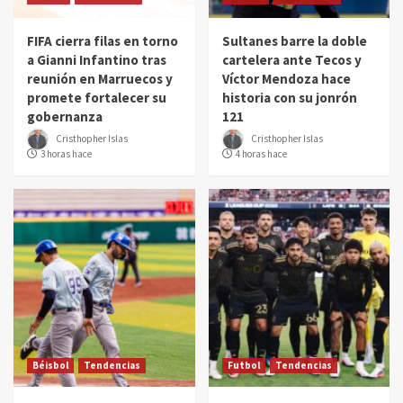
FIFA cierra filas en torno
Sultanes barre la doble
a Gianni Infantino tras
cartelera ante Tecos y
reunión en Marruecos y
Víctor Mendoza hace
promete fortalecer su
historia con su jonrón
gobernanza
121
Cristhopher Islas
Cristhopher Islas
3 horas hace
4 horas hace
Béisbol
Tendencias
Futbol
Tendencias