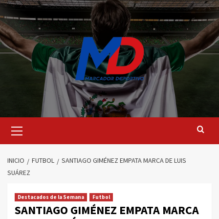
Saltar
al
contenido
Menú
principal
INICIO
FUTBOL
SANTIAGO GIMÉNEZ EMPATA MARCA DE LUIS
SUÁREZ
Destacados de la Semana
Futbol
SANTIAGO GIMÉNEZ EMPATA MARCA