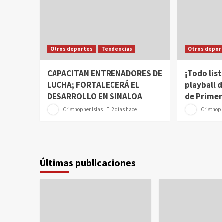
Otros deportes
Tendencias
Otros depor
CAPACITAN ENTRENADORES DE
¡Todo list
LUCHA; FORTALECERÁ EL
playball d
DESARROLLO EN SINALOA
de Primer
Cristhopher Islas
2 días hace
Cristhoph
Últimas publicaciones