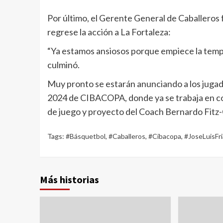
Por último, el Gerente General de Caballeros 
regrese la acción a La Fortaleza:
“Ya estamos ansiosos porque empiece la tempo
culminó.
Muy pronto se estarán anunciando a los juga
2024 de CIBACOPA, donde ya se trabaja en con
de juego y proyecto del Coach Bernardo Fitz-
Tags:
#Básquetbol
,
#Caballeros
,
#Cibacopa
,
#JoseLuisFri
Más historias