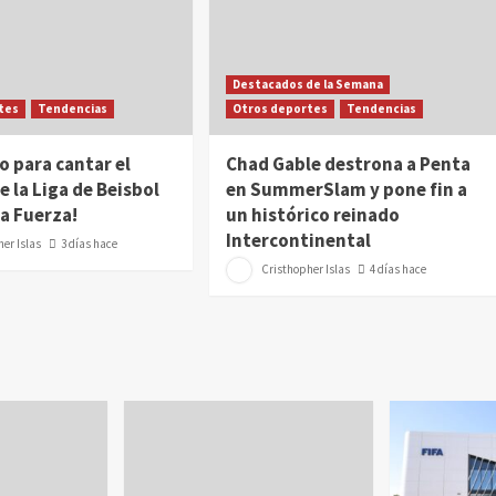
Destacados de la Semana
tes
Tendencias
Otros deportes
Tendencias
o para cantar el
Chad Gable destrona a Penta
e la Liga de Beisbol
en SummerSlam y pone fin a
a Fuerza!
un histórico reinado
Intercontinental
er Islas
3 días hace
Cristhopher Islas
4 días hace