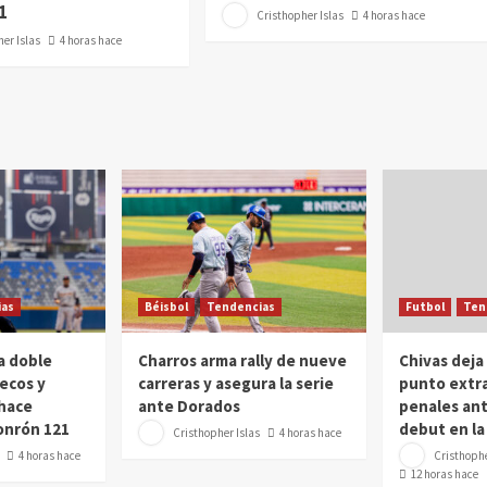
1
Cristhopher Islas
4 horas hace
er Islas
4 horas hace
as
Béisbol
Tendencias
Futbol
Ten
a doble
Charros arma rally de nueve
Chivas deja
ecos y
carreras y asegura la serie
punto extra
hace
ante Dorados
penales ant
jonrón 121
debut en l
Cristhopher Islas
4 horas hace
4 horas hace
Cristhophe
12 horas hace