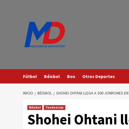
Saltar
al
contenido
Fútbol
Béisbol
Box
Otros Deportes
INICIO
BÉISBOL
SHOHEI OHTANI LLEGA A 300 JONRONES EN
Béisbol
Tendencias
Shohei Ohtani l