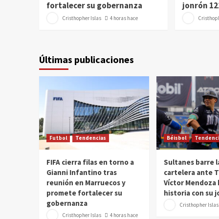
fortalecer su gobernanza
jonrón 12
Cristhopher Islas
4 horas hace
Cristhoph
Últimas publicaciones
Futbol
Tendencias
Béisbol
Tendenci
FIFA cierra filas en torno a
Sultanes barre l
Gianni Infantino tras
cartelera ante T
reunión en Marruecos y
Víctor Mendoza 
promete fortalecer su
historia con su 
gobernanza
Cristhopher Islas
Cristhopher Islas
4 horas hace