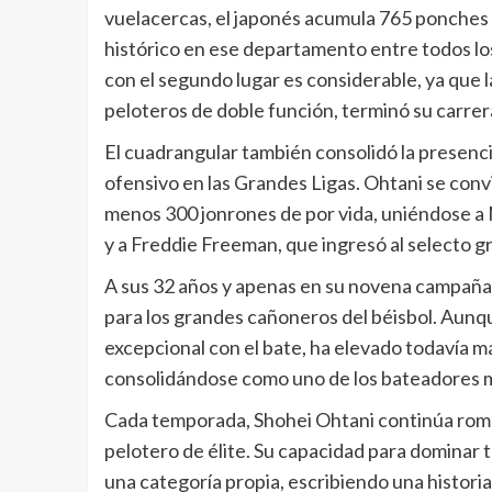
vuelacercas, el japonés acumula 765 ponches c
histórico en ese departamento entre todos los
con el segundo lugar es considerable, ya que l
peloteros de doble función, terminó su carrer
El cuadrangular también consolidó la presenc
ofensivo en las Grandes Ligas. Ohtani se convir
menos 300 jonrones de por vida, uniéndose a Mo
y a Freddie Freeman, que ingresó al selecto 
A sus 32 años y apenas en su novena campaña 
para los grandes cañoneros del béisbol. Aunq
excepcional con el bate, ha elevado todavía má
consolidándose como uno de los bateadores más
Cada temporada, Shohei Ohtani continúa rompi
pelotero de élite. Su capacidad para dominar 
una categoría propia, escribiendo una histori