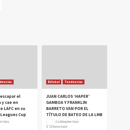
dencias
Béisbol
Tendencias
 escapar el
JUAN CARLOS ‘HAPER’
 y cae en
GAMBOA Y FRANKLIN
e LAFC en su
BARRETO VAN POR EL
a Leagues Cup
TÍTULO DE BATEO DE LA LMB
r Islas
Cristhopher Islas
12 horas hace