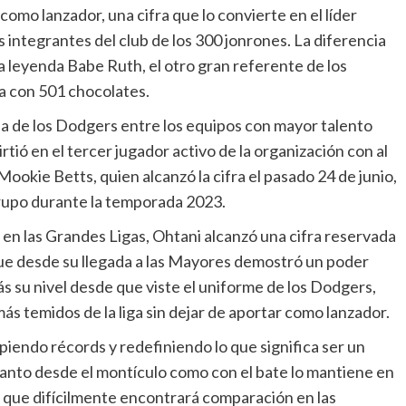
omo lanzador, una cifra que lo convierte en el líder
 integrantes del club de los 300 jonrones. La diferencia
a leyenda Babe Ruth, el otro gran referente de los
a con 501 chocolates.
ia de los Dodgers entre los equipos con mayor talento
tió en el tercer jugador activo de la organización con al
okie Betts, quien alcanzó la cifra el pasado 24 de junio,
grupo durante la temporada 2023.
en las Grandes Ligas, Ohtani alcanzó una cifra reservada
ue desde su llegada a las Mayores demostró un poder
s su nivel desde que viste el uniforme de los Dodgers,
 temidos de la liga sin dejar de aportar como lanzador.
endo récords y redefiniendo lo que significa ser un
tanto desde el montículo como con el bate lo mantiene en
a que difícilmente encontrará comparación en las