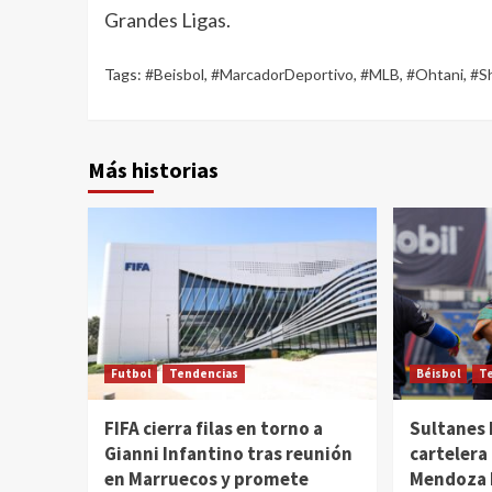
Grandes Ligas.
Tags:
#Beisbol
,
#MarcadorDeportivo
,
#MLB
,
#Ohtani
,
#S
Más historias
Futbol
Tendencias
Béisbol
T
FIFA cierra filas en torno a
Sultanes 
Gianni Infantino tras reunión
cartelera
en Marruecos y promete
Mendoza h