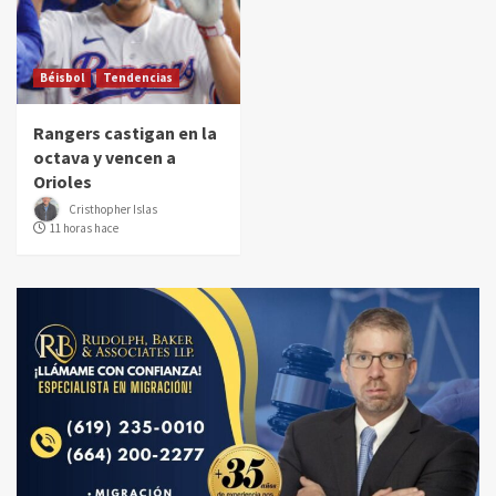
Béisbol
Tendencias
Rangers castigan en la
octava y vencen a
Orioles
Cristhopher Islas
11 horas hace