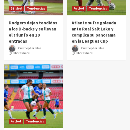
Béisbol
Tendencias
Futbol
Tendencias
Dodgers dejan tendidos
Atlante sufre goleada
a los D-backs y se llevan
ante Real Salt Lake y
el triunfo en 10
complica su panorama
entradas
en la Leagues Cup
Cristhopher Islas
Cristhopher Islas
9 horas hace
9 horas hace
Futbol
Tendencias