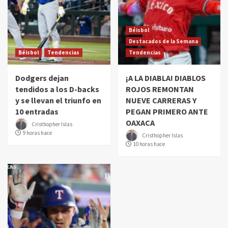
Béisbol
Destacados de la Semana
Béisbol
Tendencias
Tendencias
Dodgers dejan
¡A LA DIABLA! DIABLOS
tendidos a los D-backs
ROJOS REMONTAN
y se llevan el triunfo en
NUEVE CARRERAS Y
10 entradas
PEGAN PRIMERO ANTE
OAXACA
Cristhopher Islas
9 horas hace
Cristhopher Islas
10 horas hace