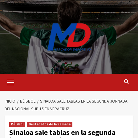
Saltar
al
contenido
Menú
principal
INICIO
BÉISBOL
SINALOA SALE TABLAS EN LA SEGUNDA JORNADA
DEL NACIONAL SUB 15 EN VERACRUZ
Béisbol
Destacados de la Semana
Sinaloa sale tablas en la segunda