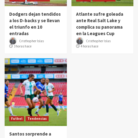
Dodgers dejan tendidos
Atlante sufre goleada
a los D-backs y se llevan
ante Real Salt Lake y
el triunfo en 10
complica su panorama
entradas
en la Leagues Cup
Cristhopher Islas
Cristhopher Islas
3 horas hace
4 horas hace
Futbol
Tendencias
Santos sorprende a