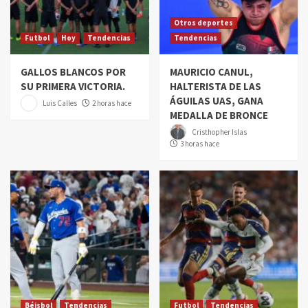
Otros deportes
Futbol
Hoy
Tendencias
Tendencias
GALLOS BLANCOS POR
MAURICIO CANUL,
SU PRIMERA VICTORIA.
HALTERISTA DE LAS
ÁGUILAS UAS, GANA
Luis Calles
2 horas hace
MEDALLA DE BRONCE
Cristhopher Islas
3 horas hace
Béisbol
Tendencias
Futbol
Tendencias