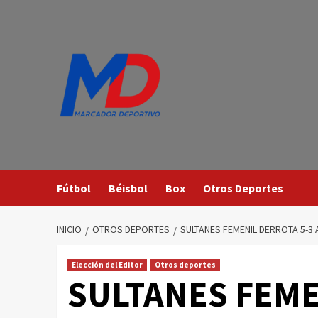
Saltar
al
contenido
Fútbol
Béisbol
Box
Otros Deportes
INICIO
OTROS DEPORTES
SULTANES FEMENIL DERROTA 5-3 
Elección del Editor
Otros deportes
SULTANES FEME