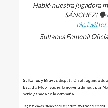
Habló nuestra jugadora má
SÁNCHEZ! 🗣️
pic.twitt
— Sultanes Femenil Ofici
Sultanes y Bravas
disputarán el segundo duelo
Estadio Mobil Super, la novena dirigida por Na
serie ganada en la campaña
Tags:
#Bravas
,
#MarcadorDeportivo
,
#SultanesFemenil