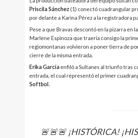
La producción bateadora del equipo sultán co
Priscila Sánchez
(1) conectó cuadrangular pro
por delante a Karina Pérez a la registradora pa
Pese a que Bravas descontó en la pizarra en l
Marlene Espinoza que traería consigo la prime
regiomontanas volvieron a poner tierra de por
cierre de la misma entrada.
Erika García
enfiló a Sultanes al triunfo tras 
entrada, el cual representó el primer cuadrangu
Softbol.
🚨🚨🚨 ¡HISTÓRICA! ¡HI