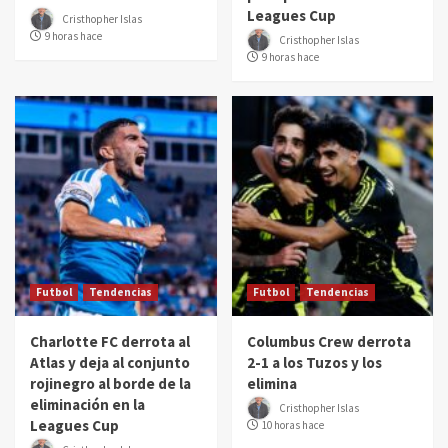
Leagues Cup
Cristhopher Islas
9 horas hace
Cristhopher Islas
9 horas hace
Futbol
Tendencias
Futbol
Tendencias
Charlotte FC derrota al
Columbus Crew derrota
Atlas y deja al conjunto
2-1 a los Tuzos y los
rojinegro al borde de la
elimina
eliminación en la
Cristhopher Islas
Leagues Cup
10 horas hace