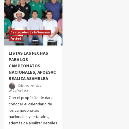
Destacados de la Semana
Futbol
LISTAS LAS FECHAS
PARA LOS
CAMPEONATOS
NACIONALES, AFOESAC
REALIZA ASAMBLEA
Cristhopher Islas
2 años hace
Con el propósito de dar a
conocer el calendario de
los campeonatos
nacionales y estatales,
además de analizar detalles