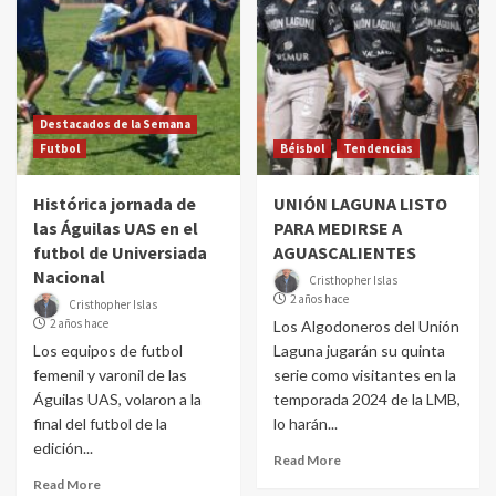
Destacados de la Semana
Futbol
Béisbol
Tendencias
Histórica jornada de
UNIÓN LAGUNA LISTO
las Águilas UAS en el
PARA MEDIRSE A
futbol de Universiada
AGUASCALIENTES
Nacional
Cristhopher Islas
2 años hace
Cristhopher Islas
2 años hace
Los Algodoneros del Unión
Los equipos de futbol
Laguna jugarán su quinta
femenil y varonil de las
serie como visitantes en la
Águilas UAS, volaron a la
temporada 2024 de la LMB,
final del futbol de la
lo harán...
edición...
Read More
Read More