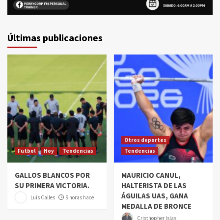
Últimas publicaciones
Otros deportes
Futbol
Hoy
Tendencias
Tendencias
GALLOS BLANCOS POR
MAURICIO CANUL,
SU PRIMERA VICTORIA.
HALTERISTA DE LAS
ÁGUILAS UAS, GANA
Luis Calles
9 horas hace
MEDALLA DE BRONCE
Cristhopher Islas