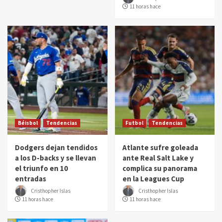
11 horas hace
Béisbol
Tendencias
Futbol
Tendencias
Dodgers dejan tendidos
Atlante sufre goleada
a los D-backs y se llevan
ante Real Salt Lake y
el triunfo en 10
complica su panorama
entradas
en la Leagues Cup
Cristhopher Islas
Cristhopher Islas
11 horas hace
11 horas hace