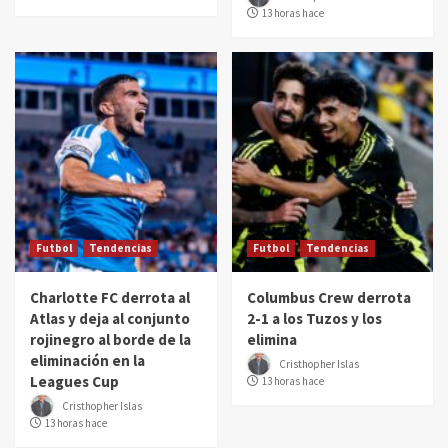
13 horas hace
Futbol
Tendencias
Futbol
Tendencias
Charlotte FC derrota al
Columbus Crew derrota
Atlas y deja al conjunto
2-1 a los Tuzos y los
rojinegro al borde de la
elimina
eliminación en la
Cristhopher Islas
Leagues Cup
13 horas hace
Cristhopher Islas
13 horas hace