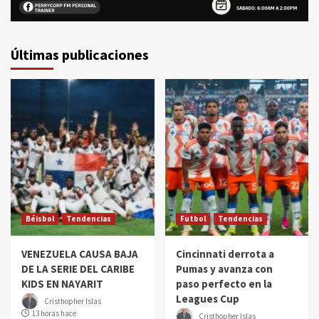
Últimas publicaciones
Béisbol
Tendencias
Futbol
Tendencias
VENEZUELA CAUSA BAJA
Cincinnati derrota a
DE LA SERIE DEL CARIBE
Pumas y avanza con
KIDS EN NAYARIT
paso perfecto en la
Leagues Cup
Cristhopher Islas
13 horas hace
Cristhopher Islas