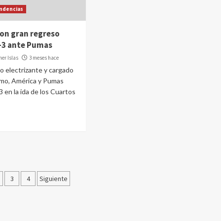
ndencias
on gran regreso
-3 ante Pumas
er Islas
3 meses hace
do electrizante y cargado
smo, América y Pumas
3 en la ida de los Cuartos
inación
3
4
Siguiente
radas