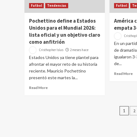
Futbol
Tendencias
Futbol
Te
Pochettino define a Estados
América c
Unidos para el Mundial 2026:
empata 3
lista oficial y un objetivo claro
Cristhoph
como anfitrión
En un parti
de dramati
Cristhopher Islas
2 meses hace
igualaron 3-
Estados Unidos ya tiene plantel para
de...
afrontar el mayor reto de su historia
reciente. Mauricio Pochettino
Read More
presentó este martes la...
Read More
Pag
1
2
de
ent