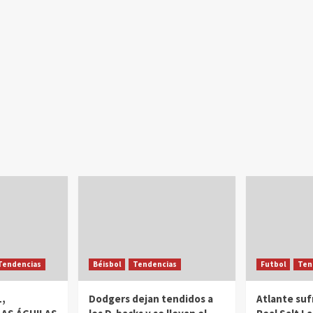
Tendencias
Béisbol
Tendencias
Futbol
Ten
,
Dodgers dejan tendidos a
Atlante suf