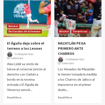
Béisbol
Destacados de la Semana
Béisbol
Tendencias
El Águila deja sobre el
MAZATLÁN PEGA
terreno a los Leones
PRIMERO ANTE
CHARROS
Cristhopher Islas
2 años hace
Cristhopher Islas
3 años hace
Alex Liddi se vistió de
héroe al conectar jonrón al
Los Venados de Mazatlán
derecho con Gaitán a
le tienen tomada la medida
bordo en la novena
a los Charros de Jalisco al
entrada y El Águila de
imponerse en el primer
Veracruz venció...
duelo...
Read More
Read More