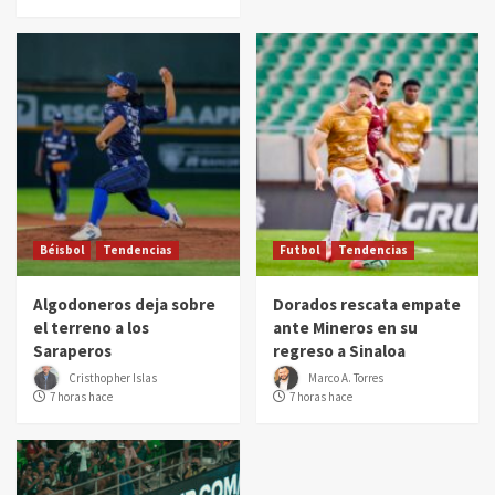
Béisbol
Tendencias
Futbol
Tendencias
Algodoneros deja sobre
Dorados rescata empate
el terreno a los
ante Mineros en su
Saraperos
regreso a Sinaloa
Cristhopher Islas
Marco A. Torres
7 horas hace
7 horas hace