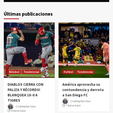
Últimas publicaciones
Béisbol
Tendencias
Futbol
Tendencias
DIABLOS CIERRA CON
América aprovecha su
PALIZA Y RÉCORDS!
contundencia y derrota
BLANQUEA 18-0 A
a San Diego FC
TIGRES
Cristhopher Islas
7 horas hace
Cristhopher Islas
6 horas hace