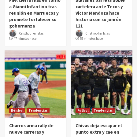
FIFA cierra filas en torno
Sultanes barre la doble
a Gianni Infantino tras
cartelera ante Tecos y
reunión en Marruecos y
Víctor Mendoza hace
promete fortalecer su
historia con su jonrón
gobernanza
121
Cristhopher Islas
Cristhopher Islas
47 minutos hace
56 minutos hace
Béisbol
Tendencias
Futbol
Tendencias
Charros arma rally de
Chivas deja escapar el
nueve carreras y
punto extra y cae en