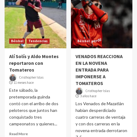
Béisbol
Tendencias
Béisbol
Alí Solís y Aldo Montes
VENADOS REACCIONA
reportaron con
EN LA NOVENA
Tomateros
ENTRADA PARA
IMPONERSE A
Cristhopher Islas
TOMATEROS
11 meses hace
Este sábado, la
Cristhopher Islas
3 años hace
pretemporada guinda
contó con el arribo de dos
Los Venados de Mazatlán
peloteros que juntos han
habían desperdiciado
conquistado tres
cuatro carreras de ventaja
campeonatos y quienes...
y con dos carreras en la
novena entrada derrotaron
Read More