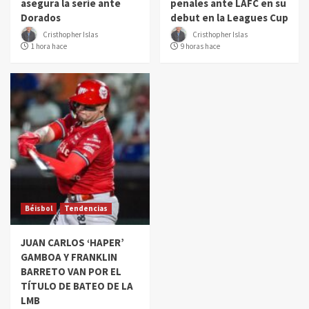
asegura la serie ante
penales ante LAFC en su
Dorados
debut en la Leagues Cup
Cristhopher Islas
Cristhopher Islas
1 hora hace
9 horas hace
Béisbol
Tendencias
JUAN CARLOS ‘HAPER’
GAMBOA Y FRANKLIN
BARRETO VAN POR EL
TÍTULO DE BATEO DE LA
LMB