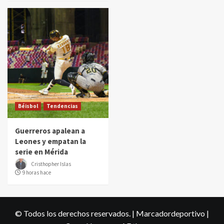
Béisbol
Tendencias
Guerreros apalean a
Leones y empatan la
serie en Mérida
Cristhopher Islas
9 horas hace
© Todos los derechos reservados. | Marcadordeportivo
|