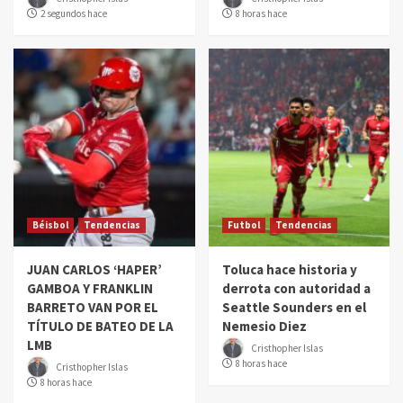
2 segundos hace
8 horas hace
Béisbol
Tendencias
Futbol
Tendencias
JUAN CARLOS ‘HAPER’
Toluca hace historia y
GAMBOA Y FRANKLIN
derrota con autoridad a
BARRETO VAN POR EL
Seattle Sounders en el
TÍTULO DE BATEO DE LA
Nemesio Diez
LMB
Cristhopher Islas
8 horas hace
Cristhopher Islas
8 horas hace