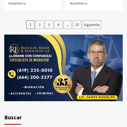
Read More
Read More
Paginación
1
2
3
4
…
15
Siguiente
de
entradas
Buscar