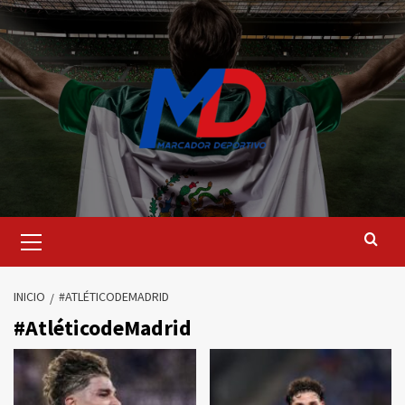
Saltar
al
contenido
Menú
principal
INICIO
#ATLÉTICODEMADRID
#AtléticodeMadrid