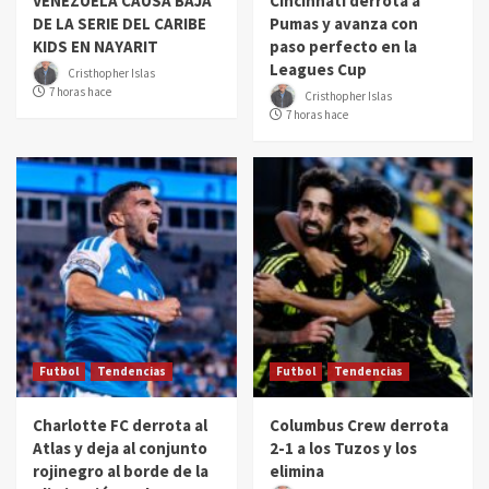
VENEZUELA CAUSA BAJA
Cincinnati derrota a
DE LA SERIE DEL CARIBE
Pumas y avanza con
KIDS EN NAYARIT
paso perfecto en la
Leagues Cup
Cristhopher Islas
7 horas hace
Cristhopher Islas
7 horas hace
Futbol
Tendencias
Futbol
Tendencias
Charlotte FC derrota al
Columbus Crew derrota
Atlas y deja al conjunto
2-1 a los Tuzos y los
rojinegro al borde de la
elimina