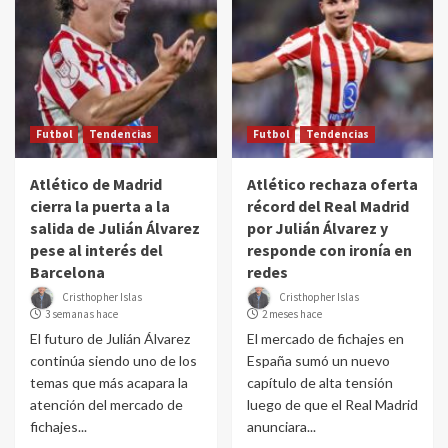
Futbol
Tendencias
Futbol
Tendencias
Atlético de Madrid
Atlético rechaza oferta
cierra la puerta a la
récord del Real Madrid
salida de Julián Álvarez
por Julián Álvarez y
pese al interés del
responde con ironía en
Barcelona
redes
Cristhopher Islas
Cristhopher Islas
3 semanas hace
2 meses hace
El futuro de Julián Álvarez
El mercado de fichajes en
continúa siendo uno de los
España sumó un nuevo
temas que más acapara la
capítulo de alta tensión
atención del mercado de
luego de que el Real Madrid
fichajes...
anunciara...