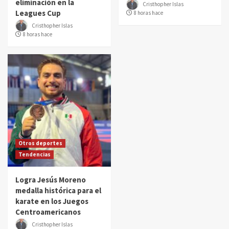
eliminación en la
Cristhopher Islas
Leagues Cup
8 horas hace
Cristhopher Islas
8 horas hace
Otros deportes
Tendencias
Logra Jesús Moreno
medalla histórica para el
karate en los Juegos
Centroamericanos
Cristhopher Islas