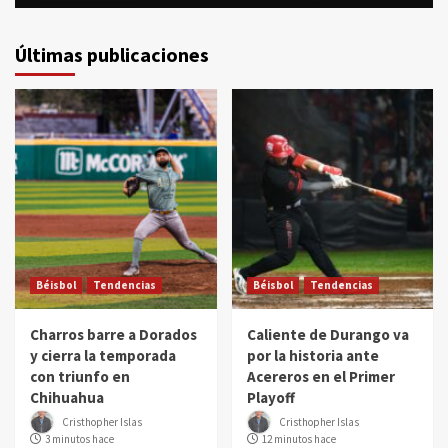
Últimas publicaciones
Béisbol
Tendencias
Béisbol
Tendencias
Charros barre a Dorados
Caliente de Durango va
y cierra la temporada
por la historia ante
con triunfo en
Acereros en el Primer
Chihuahua
Playoff
Cristhopher Islas
Cristhopher Islas
3 minutos hace
12 minutos hace