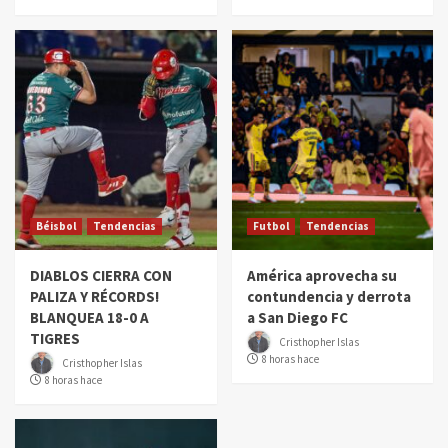
Béisbol
Tendencias
Futbol
Tendencias
DIABLOS CIERRA CON
América aprovecha su
PALIZA Y RÉCORDS!
contundencia y derrota
BLANQUEA 18-0 A
a San Diego FC
TIGRES
Cristhopher Islas
8 horas hace
Cristhopher Islas
8 horas hace