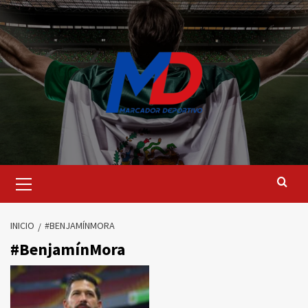
Saltar
al
contenido
Menú
principal
INICIO
#BENJAMÍNMORA
#BenjamínMora