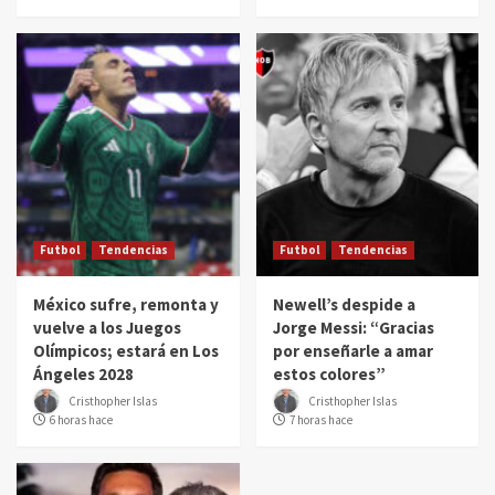
Futbol
Tendencias
Futbol
Tendencias
México sufre, remonta y
Newell’s despide a
vuelve a los Juegos
Jorge Messi: “Gracias
Olímpicos; estará en Los
por enseñarle a amar
Ángeles 2028
estos colores”
Cristhopher Islas
Cristhopher Islas
6 horas hace
7 horas hace