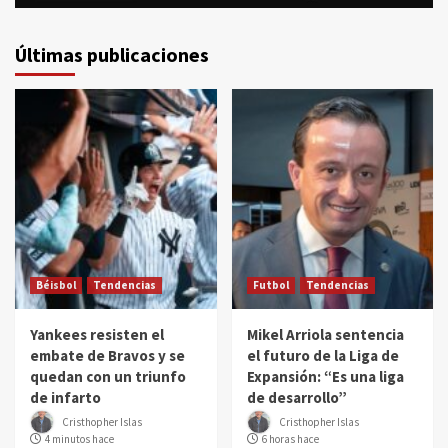
Últimas publicaciones
Béisbol
Tendencias
Futbol
Tendencias
Yankees resisten el
Mikel Arriola sentencia
embate de Bravos y se
el futuro de la Liga de
quedan con un triunfo
Expansión: “Es una liga
de infarto
de desarrollo”
Cristhopher Islas
Cristhopher Islas
4 minutos hace
6 horas hace