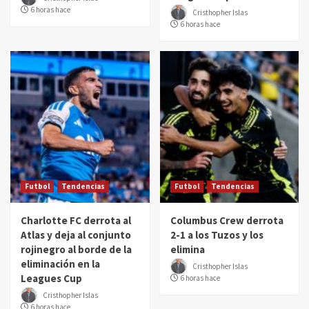
6 horas hace
Cristhopher Islas
6 horas hace
Futbol
Tendencias
Futbol
Tendencias
Charlotte FC derrota al
Columbus Crew derrota
Atlas y deja al conjunto
2-1 a los Tuzos y los
rojinegro al borde de la
elimina
eliminación en la
Cristhopher Islas
Leagues Cup
6 horas hace
Cristhopher Islas
6 horas hace