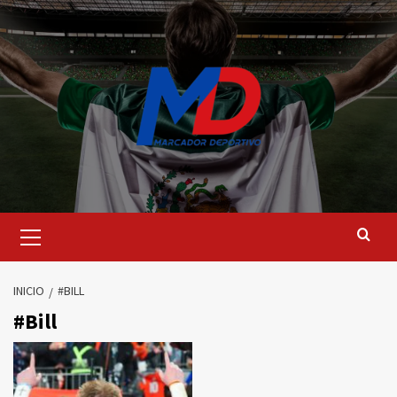
Saltar
al
contenido
Menú
principal
INICIO
#BILL
#Bill