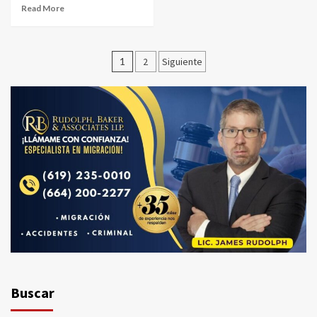
Read More
Paginación
1
2
Siguiente
de
entradas
Buscar