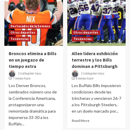
Destacados de la Semana
Otros deportes
Otros deportes
Tendencias
Tendencias
Broncos elimina a Bills
Allen lidera exhibición
en un juegazo de
terrestre y los Bills
tiempo extra
dominan a Pittsburgh
Cristhopher Islas
Cristhopher Islas
7 meses hace
8 meses hace
Los Denver Broncos,
Los Buffalo Bills impusieron
sembrados número uno de
condiciones desde las
la Conferencia Americana,
trincheras y vencieron 26-7
protagonizaron una
a los Pittsburgh Steelers,
remontada dramática para
en un duelo marcado por...
imponerse 33-30 a los
Read More
Buffalo...