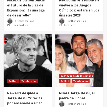
Mikel Arriola sentencia
México sufre, remonta y
el futuro de la Liga de
vuelve a los Juegos
Expansión: “Es una liga
Olímpicos; estará en Los
de desarrollo”
Ángeles 2028
Cristhopher Islas
Cristhopher Islas
59 minutos hace
1 hora hace
Destacados de la Semana
Futbol
Tendencias
Futbol
Tendencias
Newell’s despide a
Muere Jorge Messi, el
Jorge Messi: “Gracias
padre de Lionel
por enseñarle a amar
Cristhopher Islas