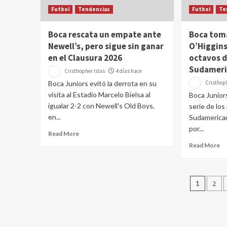
Futbol
Tendencias
Futbol
Te
Boca rescata un empate ante
Boca tom
Newell’s, pero sigue sin ganar
O’Higgins 
en el Clausura 2026
octavos d
Sudameri
Cristhopher Islas
4 días hace
Boca Juniors evitó la derrota en su
Cristhoph
visita al Estadio Marcelo Bielsa al
Boca Juniors
igualar 2-2 con Newell's Old Boys,
serie de los
en...
Sudamerica
por...
Read More
Read More
Pagin
1
2
de
entra