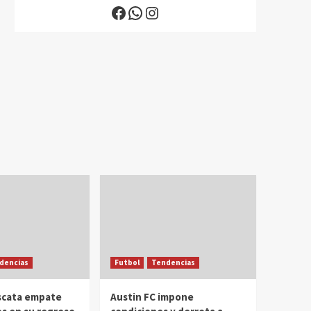
Facebook
WhatsApp
Instagram
dencias
Futbol
Tendencias
scata empate
Austin FC impone