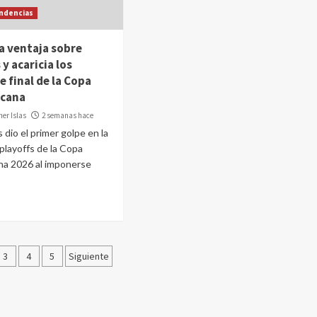
ndencias
a ventaja sobre
y acaricia los
e final de la Copa
cana
er Islas
2 semanas hace
 dio el primer golpe en la
 playoffs de la Copa
na 2026 al imponerse
ación
3
4
5
Siguiente
das