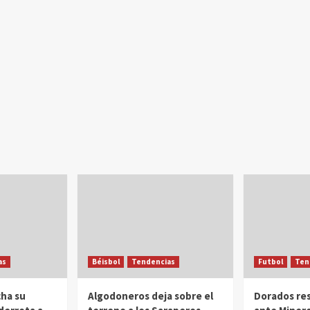
as
Béisbol
Tendencias
Futbol
Ten
ha su
Algodoneros deja sobre el
Dorados re