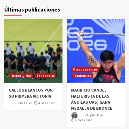
Últimas publicaciones
Otros deportes
Futbol
Hoy
Tendencias
Tendencias
GALLOS BLANCOS POR
MAURICIO CANUL,
SU PRIMERA VICTORIA.
HALTERISTA DE LAS
ÁGUILAS UAS, GANA
Luis Calles
4 horas hace
MEDALLA DE BRONCE
Cristhopher Islas
6 horas hace