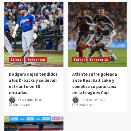
Béisbol
Tendencias
Futbol
Tendencias
Dodgers dejan tendidos
Atlante sufre goleada
a los D-backs y se llevan
ante Real Salt Lake y
el triunfo en 10
complica su panorama
entradas
en la Leagues Cup
Cristhopher Islas
Cristhopher Islas
6 horas hace
6 horas hace