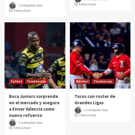
4 horas hace
Cristhopher Islas
4 horas hace
Futbol
Tendencias
Béisbol
Tendencias
Boca Juniors sorprende
Toros con roster de
en el mercado y asegura
Grandes Ligas
a Enner Valencia como
Cristhopher Islas
nuevo refuerzo
7 horas hace
Cristhopher Islas
4 horas hace