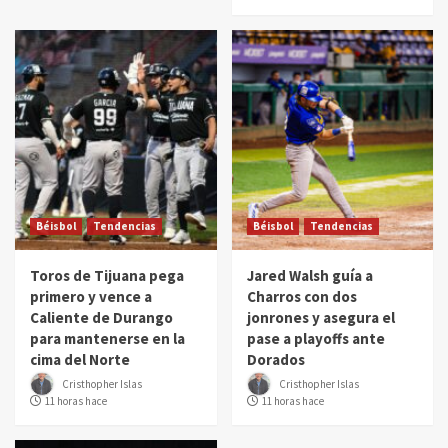
Béisbol
Tendencias
Béisbol
Tendencias
Toros de Tijuana pega
Jared Walsh guía a
primero y vence a
Charros con dos
Caliente de Durango
jonrones y asegura el
para mantenerse en la
pase a playoffs ante
cima del Norte
Dorados
Cristhopher Islas
Cristhopher Islas
11 horas hace
11 horas hace