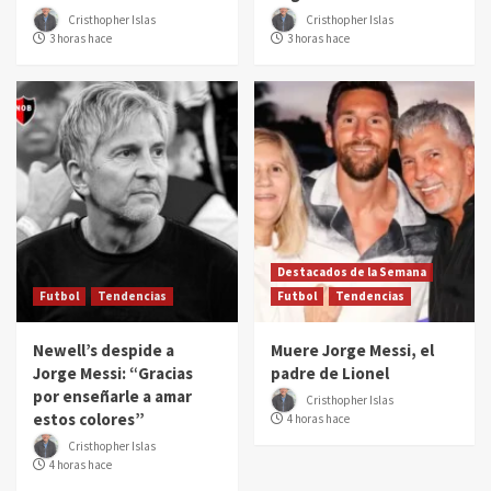
Cristhopher Islas
Cristhopher Islas
3 horas hace
3 horas hace
Destacados de la Semana
Futbol
Tendencias
Futbol
Tendencias
Newell’s despide a
Muere Jorge Messi, el
Jorge Messi: “Gracias
padre de Lionel
por enseñarle a amar
Cristhopher Islas
estos colores”
4 horas hace
Cristhopher Islas
4 horas hace