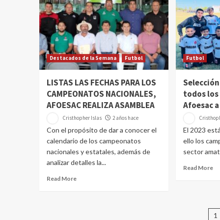
Destacados de la Semana
Futbol
Futbol
LISTAS LAS FECHAS PARA LOS
Selección
CAMPEONATOS NACIONALES,
todos los
AFOESAC REALIZA ASAMBLEA
Afoesac a
Cristhopher Islas
2 años hace
Cristhoph
Con el propósito de dar a conocer el
El 2023 está
calendario de los campeonatos
ello los ca
nacionales y estatales, además de
sector amate
analizar detalles la...
Read More
Read More
P
1