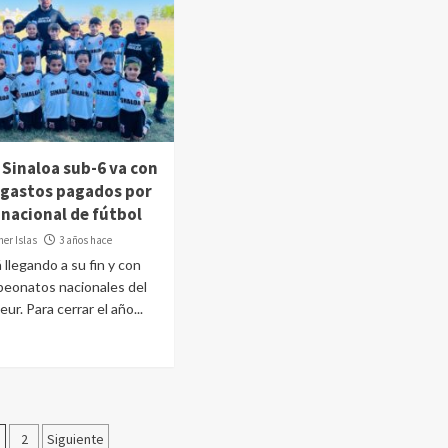
 Sinaloa sub-6 va con
 gastos pagados por
 nacional de fútbol
er Islas
3 años hace
 llegando a su fin y con
mpeonatos nacionales del
ur. Para cerrar el año...
aginación
2
Siguiente