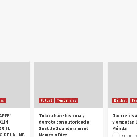
as
Futbol
Tendencias
Béisbol
Te
APER’
Toluca hace historia y
Guerreros 
KLIN
derrota con autoridad a
y empatan l
OR EL
Seattle Sounders en el
Mérida
O DE LA LMB
Nemesio Diez
Cristhophe