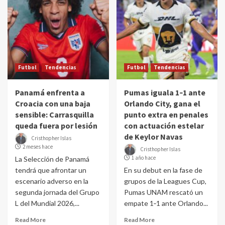
Futbol
Tendencias
Futbol
Tendencias
Panamá enfrenta a
Pumas iguala 1‑1 ante
Croacia con una baja
Orlando City, gana el
sensible: Carrasquilla
punto extra en penales
queda fuera por lesión
con actuación estelar
de Keylor Navas
Cristhopher Islas
2 meses hace
Cristhopher Islas
1 año hace
La Selección de Panamá
tendrá que afrontar un
En su debut en la fase de
escenario adverso en la
grupos de la Leagues Cup,
segunda jornada del Grupo
Pumas UNAM rescató un
L del Mundial 2026,...
empate 1‑1 ante Orlando...
Read More
Read More