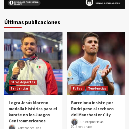
Últimas publicaciones
Otros deportes
Tendencias
Futbol
Tendencias
Logra Jesús Moreno
Barcelona insiste por
medalla histórica para el
Rodri pese al rechazo
karate en los Juegos
del Manchester City
Centroamericanos
Cristhopher Islas
2 horas hace
Cristhopher Islas