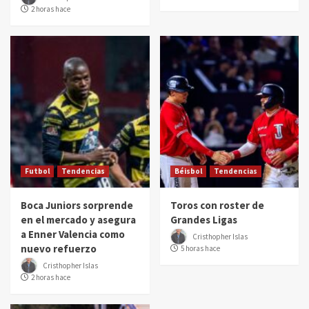
2 horas hace
Futbol
Tendencias
Béisbol
Tendencias
Boca Juniors sorprende
Toros con roster de
en el mercado y asegura
Grandes Ligas
a Enner Valencia como
Cristhopher Islas
nuevo refuerzo
5 horas hace
Cristhopher Islas
2 horas hace