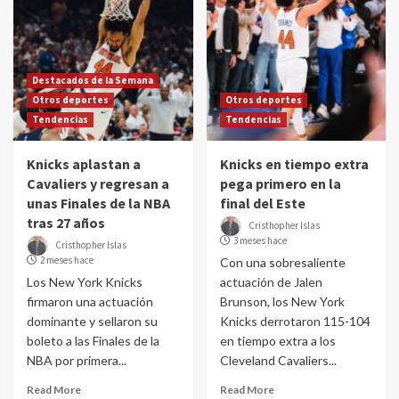
Destacados de la Semana
Otros deportes
Otros deportes
Tendencias
Tendencias
Knicks aplastan a
Knicks en tiempo extra
Cavaliers y regresan a
pega primero en la
unas Finales de la NBA
final del Este
tras 27 años
Cristhopher Islas
3 meses hace
Cristhopher Islas
2 meses hace
Con una sobresaliente
Los New York Knicks
actuación de Jalen
firmaron una actuación
Brunson, los New York
dominante y sellaron su
Knicks derrotaron 115-104
boleto a las Finales de la
en tiempo extra a los
NBA por primera...
Cleveland Cavaliers...
Read More
Read More