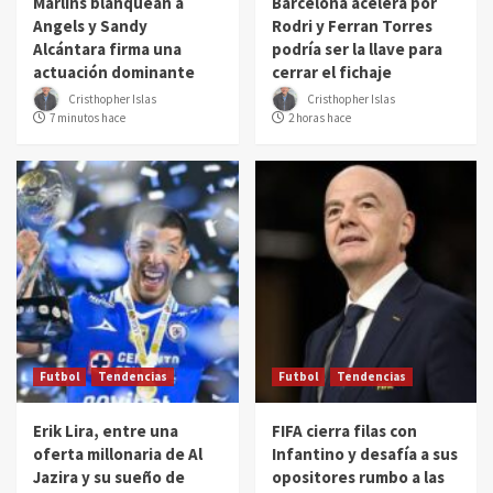
Marlins blanquean a
Barcelona acelera por
Angels y Sandy
Rodri y Ferran Torres
Alcántara firma una
podría ser la llave para
actuación dominante
cerrar el fichaje
Cristhopher Islas
Cristhopher Islas
7 minutos hace
2 horas hace
Futbol
Tendencias
Futbol
Tendencias
Erik Lira, entre una
FIFA cierra filas con
oferta millonaria de Al
Infantino y desafía a sus
Jazira y su sueño de
opositores rumbo a las