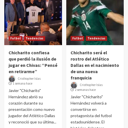
Futbol
Tendencias
Futbol
Tendencias
Chicharito confiesa
Chicharito será el
que perdió la ilusión de
rostro del Atlético
jugar en Chivas: “Pensé
Dallas en el nacimiento
en retirarme”
de una nueva
franquicia
Cristhopher Islas
1 semana hace
Cristhopher Islas
2 semanas hace
Javier "Chicharito"
Hernández abrió su
Javier "Chicharito"
corazón durante su
Hernández volverá a
presentación como nuevo
convertirse en
jugador del Atlético Dallas
protagonista del futbol
y reconoció que su última...
estadounidense. El