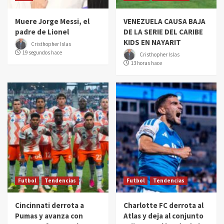
Muere Jorge Messi, el
VENEZUELA CAUSA BAJA
padre de Lionel
DE LA SERIE DEL CARIBE
KIDS EN NAYARIT
Cristhopher Islas
19 segundos hace
Cristhopher Islas
13 horas hace
Futbol
Tendencias
Futbol
Tendencias
Cincinnati derrota a
Charlotte FC derrota al
Pumas y avanza con
Atlas y deja al conjunto