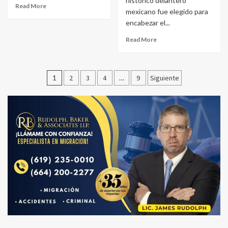
histórico delantero
Read More
mexicano fue elegido para
encabezar el...
Read More
Paginación
1
2
3
4
…
9
Siguiente
de
entradas