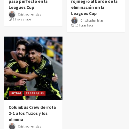
paso perfecto en la
rojinegro al borde de la
Leagues Cup
eliminación en la
Leagues Cup
Cristhopher Islas
13 horas hace
Cristhopher Islas
13 horas hace
Futbol
Tendencias
Columbus Crew derrota
2-1 a los Tuzos y los
elimina
Cristhopher Islas