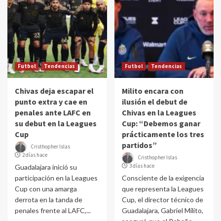
Futbol
Tendencias
Futbol
Tendencias
Chivas deja escapar el
Milito encara con
punto extra y cae en
ilusión el debut de
penales ante LAFC en
Chivas en la Leagues
su debut en la Leagues
Cup: “Debemos ganar
Cup
prácticamente los tres
partidos”
Cristhopher Islas
2 días hace
Cristhopher Islas
3 días hace
Guadalajara inició su
participación en la Leagues
Consciente de la exigencia
Cup con una amarga
que representa la Leagues
derrota en la tanda de
Cup, el director técnico de
penales frente al LAFC,...
Guadalajara, Gabriel Milito,