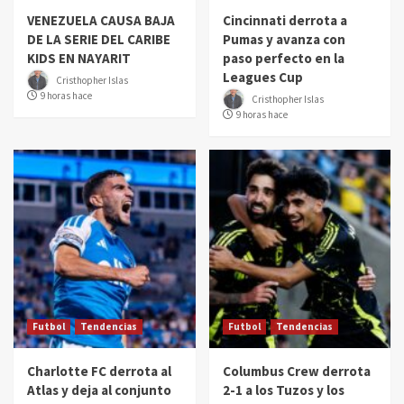
VENEZUELA CAUSA BAJA
Cincinnati derrota a
DE LA SERIE DEL CARIBE
Pumas y avanza con
KIDS EN NAYARIT
paso perfecto en la
Leagues Cup
Cristhopher Islas
9 horas hace
Cristhopher Islas
9 horas hace
Futbol
Tendencias
Futbol
Tendencias
Charlotte FC derrota al
Columbus Crew derrota
Atlas y deja al conjunto
2-1 a los Tuzos y los