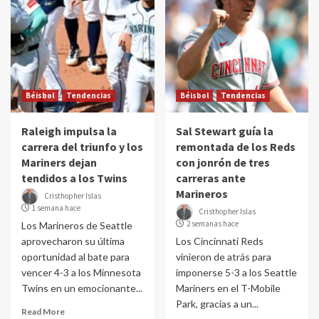
Béisbol
Tendencias
Béisbol
Tendencias
Raleigh impulsa la
Sal Stewart guía la
carrera del triunfo y los
remontada de los Reds
Mariners dejan
con jonrón de tres
tendidos a los Twins
carreras ante
Marineros
Cristhopher Islas
1 semana hace
Cristhopher Islas
2 semanas hace
Los Marineros de Seattle
aprovecharon su última
Los Cincinnati Reds
oportunidad al bate para
vinieron de atrás para
vencer 4-3 a los Minnesota
imponerse 5-3 a los Seattle
Twins en un emocionante...
Mariners en el T-Mobile
Park, gracias a un...
Read More