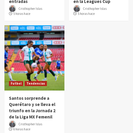
entradas
en la Leagues Cup
Cristhopher Islas
Cristhopher Islas
5 horas hace
5 horas hace
Futbol
Tendencias
Santos sorprende a
Querétaro y se lleva el
triunfo en la Jornada 2
de la Liga MX Femenil
Cristhopher Islas
6 horas hace