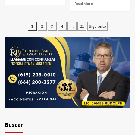
Read More
Paginación
1
2
3
4
…
21
Siguiente
de
entradas
Buscar