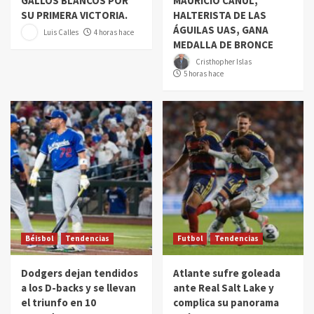
GALLOS BLANCOS POR
MAURICIO CANUL,
SU PRIMERA VICTORIA.
HALTERISTA DE LAS
ÁGUILAS UAS, GANA
Luis Calles
4 horas hace
MEDALLA DE BRONCE
Cristhopher Islas
5 horas hace
Béisbol
Tendencias
Futbol
Tendencias
Dodgers dejan tendidos
Atlante sufre goleada
a los D-backs y se llevan
ante Real Salt Lake y
el triunfo en 10
complica su panorama