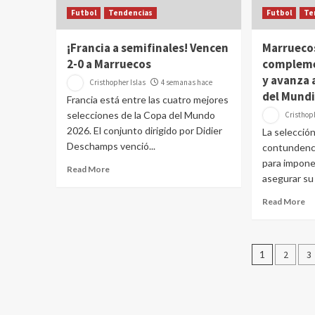
Futbol
Tendencias
Futbol
Te
¡Francia a semifinales! Vencen
Marruecos
2-0 a Marruecos
compleme
y avanza a
Cristhopher Islas
4 semanas hace
del Mundi
Francia está entre las cuatro mejores
selecciones de la Copa del Mundo
Cristhoph
2026. El conjunto dirigido por Didier
La selecció
Deschamps venció...
contundenci
para impone
Read More
asegurar su 
Read More
Pagina
1
2
3
de
entrad