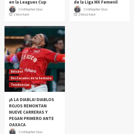
en la Leagues Cup
de la Liga MX Femenil
Cristhopher Islas
Cristhopher Islas
1 hora hace
2 horas hace
Béisbol
Destacados de la Semana
Tendencias
¡A LA DIABLA! DIABLOS
ROJOS REMONTAN
NUEVE CARRERAS Y
PEGAN PRIMERO ANTE
OAXACA
Cristhopher Islas