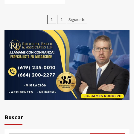
Paginación
1
2
Siguiente
de
entradas
Buscar