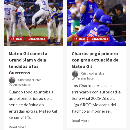
Béisbol
Tendencias
Béisbol
Tendencias
Mateo Gil conecta
Charros pegó primero
Grand Slam y deja
con gran actuación de
tendidos a los
Mateo Gil
Guerreros
Cristhopher Islas
7 meses hace
Cristhopher Islas
2 meses hace
Los Charros de Jalisco
Cuando todo apuntaba a
arrancaron con autoridad la
que el primer juego de la
Serie Final 2025-26 de la
serie se definiría en
Liga ARCO Mexicana del
entradas extras, Mateo Gil
Pacífico al imponerse...
se convirtió...
Read More
Read More