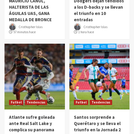
MAURICIO CANUL,
Dodgers dejan tendidos
HALTERISTA DE LAS
a los D-backs y se llevan
ÁGUILAS UAS, GANA
el triunfo en 10
MEDALLA DE BRONCE
entradas
Cristhopher Islas
Cristhopher Islas
57 minutos hace
1 hora hace
Futbol
Tendencias
Futbol
Tendencias
Atlante sufre goleada
Santos sorprende a
ante Real Salt Lake y
Querétaro y se lleva el
complica su panorama
triunfo en la Jornada 2