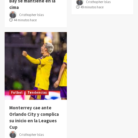
Bay se mantiene en la
Cristhopher Islas
cima
49 minutos hace
Cristhopher Islas
44 minutos hace
Futbol
Tendencias
Monterrey cae ante
Orlando City y complica
su inicio en la Leagues
Cup
Cristhopher Islas