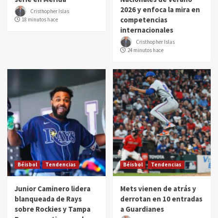
2026 y enfoca la mira en
Cristhopher Islas
competencias
18 minutos hace
internacionales
Cristhopher Islas
24 minutos hace
Béisbol
Tendencias
Béisbol
Tendencias
Junior Caminero lidera
Mets vienen de atrás y
blanqueada de Rays
derrotan en 10 entradas
sobre Rockies y Tampa
a Guardianes