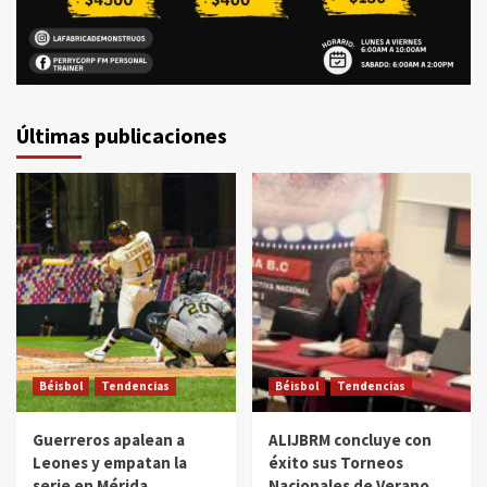
Últimas publicaciones
Béisbol
Tendencias
Béisbol
Tendencias
Guerreros apalean a
ALIJBRM concluye con
Leones y empatan la
éxito sus Torneos
serie en Mérida
Nacionales de Verano