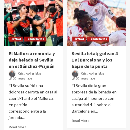
Futbol
Tendencias
Futbol
Tendencias
El Mallorca remonta y
Sevilla letal; golean 4-
deja helado al Sevilla
1 al Barcelona y los
en el Sánchez-Pizjuán
bajan de la punta
Cristhopher Islas
Cristhopher Islas
10 meses hace
10 meses hace
El Sevilla sufrió una
El Sevilla dio la gran
dolorosa derrota en casa al
sorpresa de la jornada en
caer 3-1 ante el Mallorca,
LaLiga al imponerse con
en partido
autoridad 4-1 sobre el
correspondiente a la
Barcelona en...
jornada...
Read More
Read More