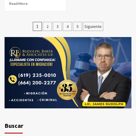
Read More
Paginación
1
2
3
4
5
Siguiente
de
entradas
Buscar