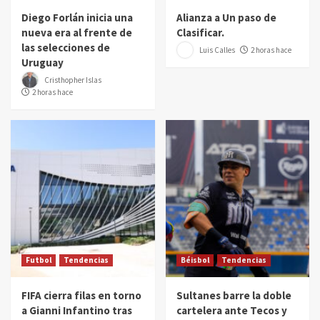
Diego Forlán inicia una
Alianza a Un paso de
nueva era al frente de
Clasificar.
las selecciones de
Luis Calles
2 horas hace
Uruguay
Cristhopher Islas
2 horas hace
Futbol
Tendencias
Béisbol
Tendencias
FIFA cierra filas en torno
Sultanes barre la doble
a Gianni Infantino tras
cartelera ante Tecos y