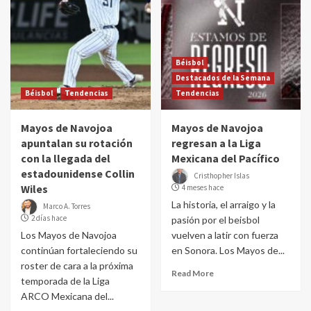
Béisbol
Destacados de la Semana
Béisbol
Tendencias
Tendencias
Mayos de Navojoa
Mayos de Navojoa
apuntalan su rotación
regresan a la Liga
con la llegada del
Mexicana del Pacífico
estadounidense Collin
Cristhopher Islas
Wiles
4 meses hace
La historia, el arraigo y la
Marco A. Torres
2 días hace
pasión por el beisbol
Los Mayos de Navojoa
vuelven a latir con fuerza
continúan fortaleciendo su
en Sonora. Los Mayos de...
roster de cara a la próxima
Read More
temporada de la Liga
ARCO Mexicana del...