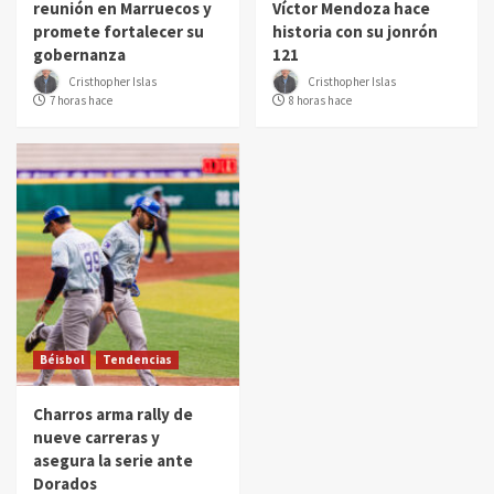
reunión en Marruecos y
Víctor Mendoza hace
promete fortalecer su
historia con su jonrón
gobernanza
121
Cristhopher Islas
Cristhopher Islas
7 horas hace
8 horas hace
Béisbol
Tendencias
Charros arma rally de
nueve carreras y
asegura la serie ante
Dorados