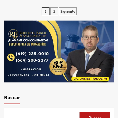
Paginación
1
2
Siguiente
de
entradas
Buscar
Buscar