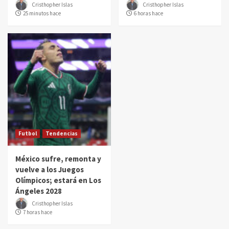
Cristhopher Islas
Cristhopher Islas
25 minutos hace
6 horas hace
Futbol
Tendencias
México sufre, remonta y
vuelve a los Juegos
Olímpicos; estará en Los
Ángeles 2028
Cristhopher Islas
7 horas hace