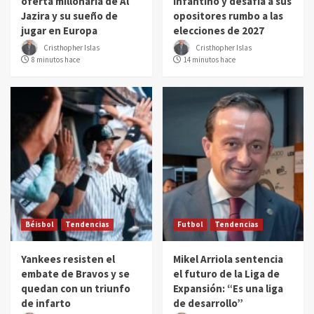
oferta millonaria de Al
Infantino y desafía a sus
Jazira y su sueño de
opositores rumbo a las
jugar en Europa
elecciones de 2027
Cristhopher Islas
Cristhopher Islas
8 minutos hace
14 minutos hace
Béisbol
Tendencias
Futbol
Tendencias
Yankees resisten el
Mikel Arriola sentencia
embate de Bravos y se
el futuro de la Liga de
quedan con un triunfo
Expansión: “Es una liga
de infarto
de desarrollo”