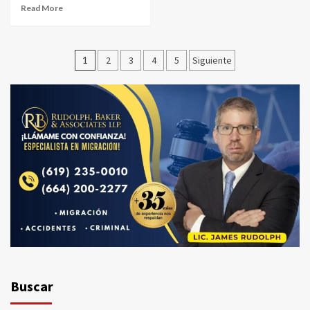
Read More
Paginación
1
2
3
4
5
Siguiente
de
entradas
Buscar