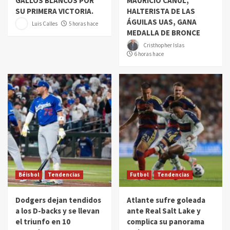
GALLOS BLANCOS POR
MAURICIO CANUL,
SU PRIMERA VICTORIA.
HALTERISTA DE LAS
ÁGUILAS UAS, GANA
Luis Calles
5 horas hace
MEDALLA DE BRONCE
Cristhopher Islas
6 horas hace
Béisbol
Tendencias
Futbol
Tendencias
Dodgers dejan tendidos
Atlante sufre goleada
a los D-backs y se llevan
ante Real Salt Lake y
el triunfo en 10
complica su panorama