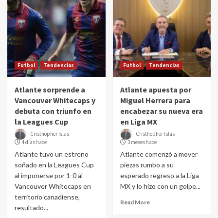
Futbol
Tendencias
Futbol
Tendencias
Atlante sorprende a
Atlante apuesta por
Vancouver Whitecaps y
Miguel Herrera para
debuta con triunfo en
encabezar su nueva era
la Leagues Cup
en Liga MX
Cristhopher Islas
Cristhopher Islas
4 días hace
3 meses hace
Atlante tuvo un estreno
Atlante comenzó a mover
soñado en la Leagues Cup
piezas rumbo a su
al imponerse por 1-0 al
esperado regreso a la Liga
Vancouver Whitecaps en
MX y lo hizo con un golpe...
territorio canadiense,
Read More
resultado...