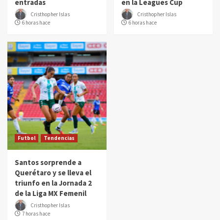
entradas
en la Leagues Cup
Cristhopher Islas
Cristhopher Islas
6 horas hace
6 horas hace
Futbol
Tendencias
Santos sorprende a
Querétaro y se lleva el
triunfo en la Jornada 2
de la Liga MX Femenil
Cristhopher Islas
7 horas hace