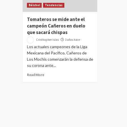
Béisbol
Tendencias
Tomateros se mide ante el
campeón Cañeros en duelo
que sacará chispas
Cristhopher Islas
3 años hace
Los actuales campeones de la Liga
Mexicana del Pacífico, Cañeros de
Los Mochis comenzarán la defensa de
su corona ante...
Read More