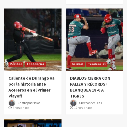
Béisbol
Tendencias
Béisbol
Tendencias
Caliente de Durango va
DIABLOS CIERRA CON
por la historia ante
PALIZA Y RÉCORDS!
Acereros en el Primer
BLANQUEA 18-0 A
Playoff
TIGRES
Cristhopher Islas
Cristhopher Islas
4 horas hace
12 horas hace