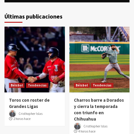
Últimas publicaciones
Béisbol
Tendencias
Béisbol
Tendencias
Toros con roster de
Charros barre a Dorados
Grandes Ligas
y cierra la temporada
con triunfo en
Cristhopher Islas
Chihuahua
2 horas hace
Cristhopher Islas
4 horas hace