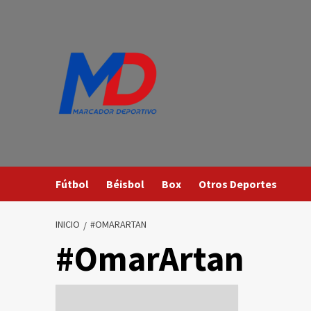
Saltar
al
contenido
Fútbol
Béisbol
Box
Otros Deportes
INICIO
#OMARARTAN
#OmarArtan