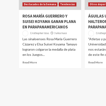
Destacados de la Semana
Tendencias
Otros depor
ROSA MARÍA GUERRERO Y
ÁGUILAS 
SUISEI KOYAMA GANAN PLANA
HALTEROF
EN PARAPANAMERICANOS
PARAPAN
Cristhopher Islas
3 años hace
Cristhoph
Las sinaloenses Rosa María Guerrero
"Atletas y p
Cázarez y Elsa Suisei Koyama Tamayo
Universidad
lograron colgarse la medalla de plata
nos estarán
en los Juegos...
de este fin 
Read More
Read More