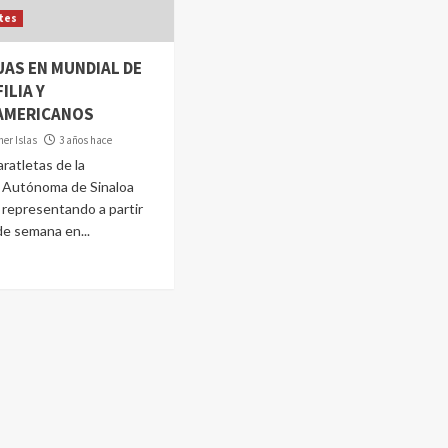
tes
UAS EN MUNDIAL DE
ILIA Y
AMERICANOS
er Islas
3 años hace
aratletas de la
 Autónoma de Sinaloa
 representando a partir
de semana en...