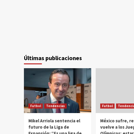
Últimas publicaciones
Futbol
Tendencias
Futbol
Tendenci
Mikel Arriola sentencia el
México sufre, r
futuro de la Liga de
vuelve a los Jue
Expansión: “Es una liga de
Olímpicos; estar