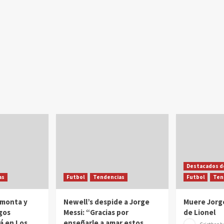
Destacados d
as
Futbol
Tendencias
Futbol
Ten
emonta y
Newell’s despide a Jorge
Muere Jorge
gos
Messi: “Gracias por
de Lionel
á en Los
enseñarle a amar estos