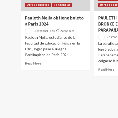
Otros deportes
Tendencias
Otros depor
Pauleth Mejía obtiene boleto
PAULETH 
a París 2024
BRONCE E
PARAPAN
Cristhopher Islas
2 años hace
Pauleth Mejía, estudiante de la
Cristhoph
Facultad de Educación Física en la
La paratlet
UAS, logró pase a Juegos
logró subir 
Paralimpicos de París 2024...
Parapanamer
colgarse la 
Read More
Read More