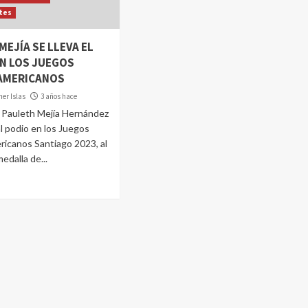
tes
MEJÍA SE LLEVA EL
N LOS JUEGOS
AMERICANOS
er Islas
3 años hace
a Pauleth Mejía Hernández
al podio en los Juegos
icanos Santiago 2023, al
medalla de...